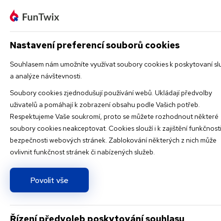
Jakou zá
Nastavení preferencí souborů cookies
Souhlasem nám umožníte využívat soubory cookies k poskytovaní sl
a analýze návštevnosti.
Soubory cookies zjednodušují používání webů. Ukládají předvolby
uživatelů a pomáhají k zobrazení obsahu podle Vašich potřeb.
Respektujeme Vaše soukromí, proto se můžete rozhodnout některé
soubory cookies neakceptovat. Cookies slouží i k zajištění funkčnosti
Pojďte
bezpečnosti webových stránek. Zablokování některých z nich může
ovlivnit funkčnost stránek či nabízených služeb.
Povolit vše
Řízení předvoleb poskytování souhlasu