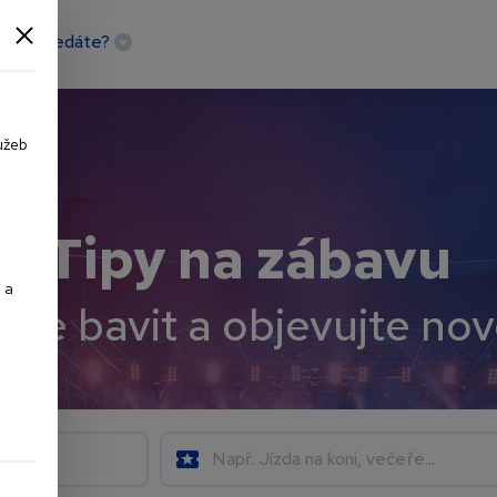
bavu hledáte?
užeb
Tipy na zábavu
 a
 se bavit a objevujte no