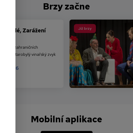
Brzy začne
Již brzy
Sousedé, Zarážení
mských i zahraničních
ouborů, starobylý vinařský zvyk
8. 8. 2026
Mobilní aplikace