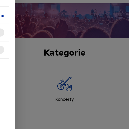
vní
Kategorie
Koncerty